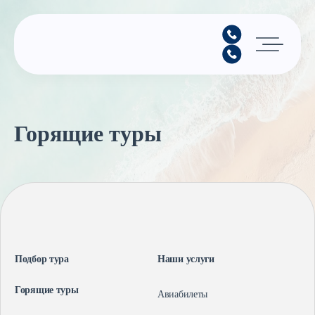
Главная
Горящие туры
Подбор тура
Горящие туры
Календарь туров
Страны
Минимальные цены
Подбор тура
Наши услуги
Горящие туры
Авиабилеты
Наши услуги