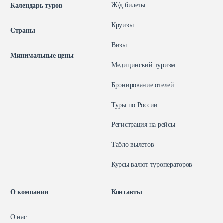
Ж/д билеты
Календарь туров
Авиабилеты
Круизы
О компании
Страны
Ж/д билеты
Визы
О нас
Круизы
Минимальные цены
Контакты
Медицинский туризм
Команда
Визы
Бронирование отелей
Отзывы
Медицинский туризм
Туры по России
Бронирование отелей
Регистрация на рейсы
Туры по России
Табло вылетов
+7 (914) 757-02-80
Регистрация на рейсы
+7 (984) 139-99-87
Курсы валют туроператоров
Южно-Сахалинск, Больничная улица, 51, офис 71
Табло вылетов
О компании
Контакты
Курсы валют туроператоров
О нас